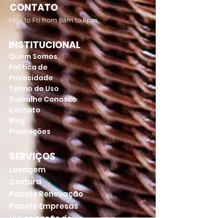
CONTATO
Mon to Fri from 8am to 6pm
INSTITUCIONAL
Quem Somos
Política de
Privacidade
Termo de Uso
Trabalhe Conosco
Contato
Blog
Promoções
SERVIÇOS
Lavagem
Costura
Pacote Renovação
Pacote Empresas