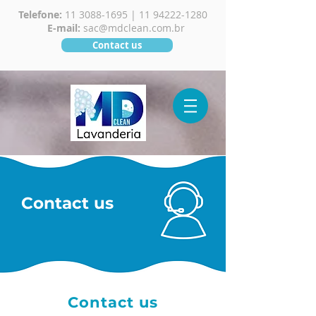
T
elefone:
11 3088-1695
|
11 94222-1280
E-mail:
sac@mdclean.com.br
Contact us
Contact us
Contact us